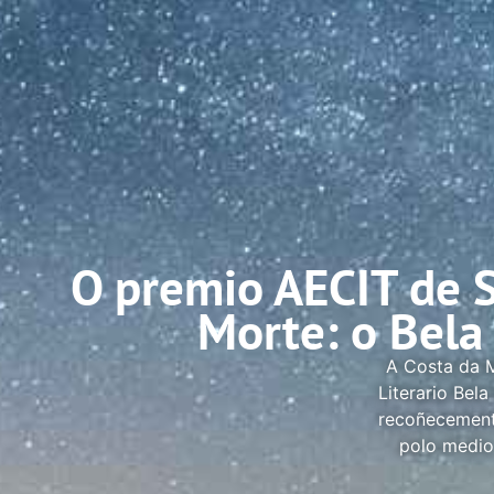
O premio AECIT de S
Morte: o Bela
A Costa da M
Literario Bel
recoñecemento
polo medio