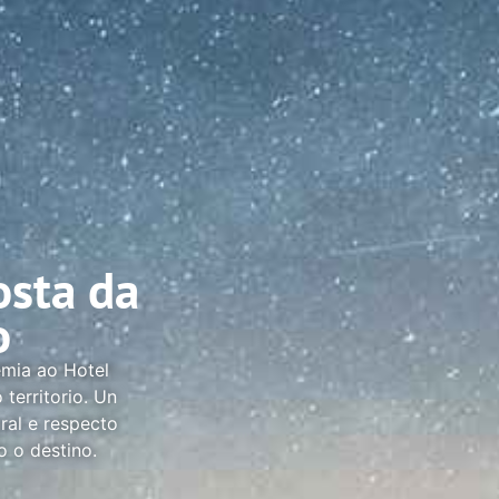
osta da
o
emia ao Hotel
territorio. Un
ral e respecto
 o destino.