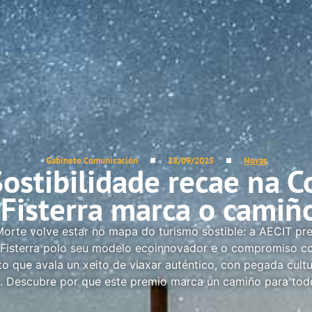
Gabinete Comunicación
28/09/2025
Novas
ostibilidade recae na C
 Fisterra marca o camiñ
orte volve estar no mapa do turismo sostible: a AECIT pr
a Fisterra polo seu modelo ecoinnovador e o compromiso co 
 que avala un xeito de viaxar auténtico, con pegada cultu
. Descubre por que este premio marca un camiño para todo