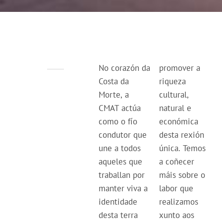
No corazón da
promover a
Costa da
riqueza
Morte, a
cultural,
CMAT actúa
natural e
como o fío
económica
condutor que
desta rexión
une a todos
única. Temos
aqueles que
a coñecer
traballan por
máis sobre o
manter viva a
labor que
identidade
realizamos
desta terra
xunto aos