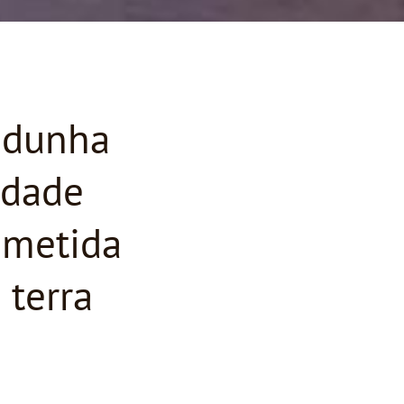
a dunha
dade
metida
 terra