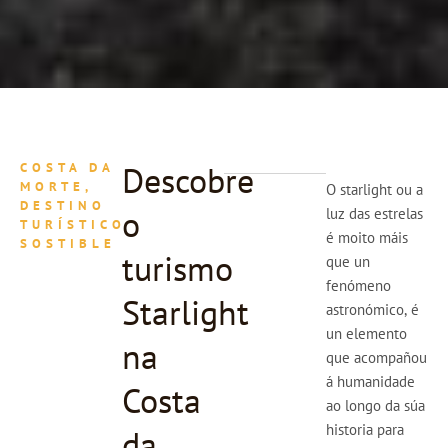
Descobre
COSTA DA
MORTE,
O starlight ou a
DESTINO
o
luz das estrelas
TURÍSTICO
é moito máis
SOSTIBLE
turismo
que un
fenómeno
Starlight
astronómico, é
un elemento
na
que acompañou
á humanidade
Costa
ao longo da súa
historia para
da