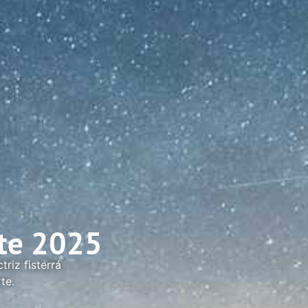
rte 2025
riz fisterrá
te.