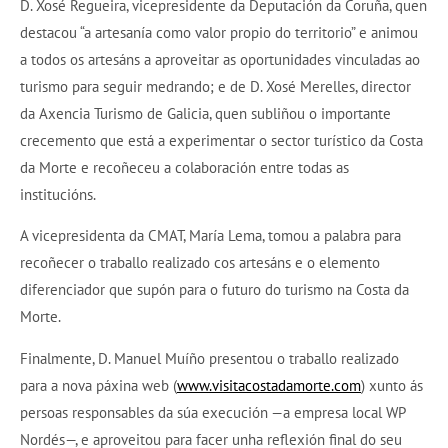
D. Xosé Regueira, vicepresidente da Deputación da Coruña, quen
destacou “a artesanía como valor propio do territorio” e animou
a todos os artesáns a aproveitar as oportunidades vinculadas ao
turismo para seguir medrando; e de D. Xosé Merelles, director
da Axencia Turismo de Galicia, quen subliñou o importante
crecemento que está a experimentar o sector turístico da Costa
da Morte e recoñeceu a colaboración entre todas as
institucións.
A vicepresidenta da CMAT, María Lema, tomou a palabra para
recoñecer o traballo realizado cos artesáns e o elemento
diferenciador que supón para o futuro do turismo na Costa da
Morte.
Finalmente, D. Manuel Muíño presentou o traballo realizado
para a nova páxina web (
www.visitacostadamorte.com
) xunto ás
persoas responsables da súa execución —a empresa local WP
Nordés—, e aproveitou para facer unha reflexión final do seu