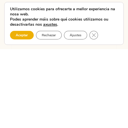
Utilizamos cookies para ofrecerte a mellor experiencia na
A CMAT
nosa web.
presenta en
Podes aprender máis sobre qué cookies utilizamos ou
desactivarlas nos
axustes
.
Carballo a nova
unidade
Close GDPR Cooki
Aceptar
Rechazar
Ajustes
didáctica da...
A CMAT – Costa da
Morte Asociación
Turística celebrou
hoxe nas Escolas do
Xardín Agra de
Caldas, en Carballo, a
segunda ...