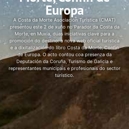
Europa
A Costa da Morte Asociación Turística (CMAT)
presentou este 2 de xuño no Parador da Costa da
Morte, en Muxía, dúas iniciativas clave para a
promoción do destino: a nova web oficial turística
e a dixitalización do libro Costa da Morte, Confín
de Europa. O acto contou coa presenza da
Deputación da Coruña, Turismo de Galicia e
representantes municipais e profesionais do sector
turístico.