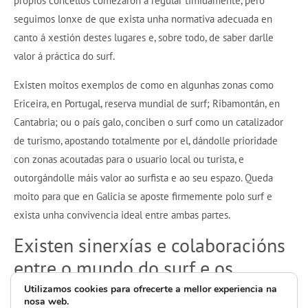
propios concellos comezaron a regular timidamente, pero
seguimos lonxe de que exista unha normativa adecuada en
canto á xestión destes lugares e, sobre todo, de saber darlle
valor á práctica do surf.
Existen moitos exemplos de como en algunhas zonas como
Ericeira, en Portugal, reserva mundial de surf; Ribamontán, en
Cantabria; ou o país galo, conciben o surf como un catalizador
de turismo, apostando totalmente por el, dándolle prioridade
con zonas acoutadas para o usuario local ou turista, e
outorgándolle máis valor ao surfista e ao seu espazo. Queda
moito para que en Galicia se aposte firmemente polo surf e
exista unha convivencia ideal entre ambas partes.
Existen sinerxías e colaboracións
entre o mundo do surf e os
axentes turísticos en destino —
Utilizamos cookies para ofrecerte a mellor experiencia na
nosa web.