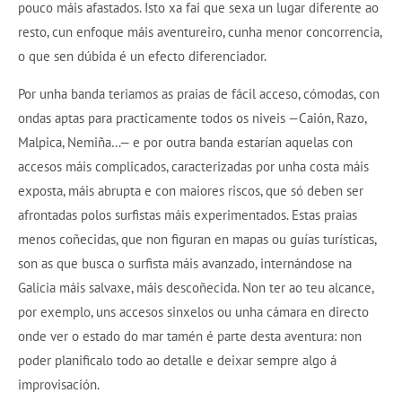
pouco máis afastados. Isto xa fai que sexa un lugar diferente ao
resto, cun enfoque máis aventureiro, cunha menor concorrencia,
o que sen dúbida é un efecto diferenciador.
Por unha banda teriamos as praias de fácil acceso, cómodas, con
ondas aptas para practicamente todos os niveis —Caión, Razo,
Malpica, Nemiña…— e por outra banda estarían aquelas con
accesos máis complicados, caracterizadas por unha costa máis
exposta, máis abrupta e con maiores riscos, que só deben ser
afrontadas polos surfistas máis experimentados. Estas praias
menos coñecidas, que non figuran en mapas ou guías turísticas,
son as que busca o surfista máis avanzado, internándose na
Galicia máis salvaxe, máis descoñecida. Non ter ao teu alcance,
por exemplo, uns accesos sinxelos ou unha cámara en directo
onde ver o estado do mar tamén é parte desta aventura: non
poder planificalo todo ao detalle e deixar sempre algo á
improvisación.