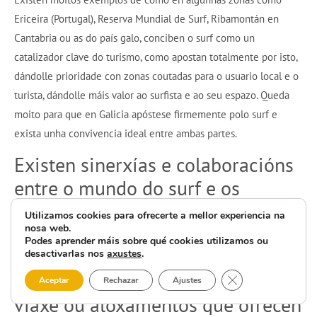
Ericeira (Portugal), Reserva Mundial de Surf, Ribamontán en
Cantabria ou as do país galo, conciben o surf como un
catalizador clave do turismo, como apostan totalmente por isto,
dándolle prioridade con zonas coutadas para o usuario local e o
turista, dándolle máis valor ao surfista e ao seu espazo. Queda
moito para que en Galicia apóstese firmemente polo surf e
exista unha convivencia ideal entre ambas partes.
Existen sinerxías e colaboracións
entre o mundo do surf e os
axentes turísticos en destino
Utilizamos cookies para ofrecerte a mellor experiencia na
nosa web.
(aloxamentos, restauración, outras
Podes aprender máis sobre qué cookies utilizamos ou
empresas de turismo activo…)?
desactivarlas nos
axustes
.
Véxase por exemplo axencias de
Close GDPR Cooki
Aceptar
Rechazar
Ajustes
viaxe ou aloxamentos que ofrecen