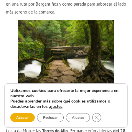
en una ruta por Bergantiños y como parada para saborear el lado
más sereno de la comarca.
Utilizamos cookies para ofrecerte la mejor experiencia en
nuestra web.
Zas
Puedes aprender más sobre qué cookies utilizamos o
desactivarlas en los
ajustes
.
En el caso de
Zas
, la propuesta destacada para la
Semana Santa
Cerrar el banner 
Aceptar
Rechazar
Ajustes
2026
está en uno de los grandes tesoros patrimoniales de la
Costa da Morte: las
Torres do Allo
. Permanecerán abiertas
del 28