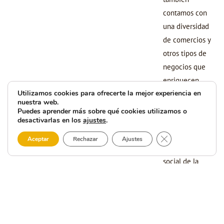
contamos con
una diversidad
de comercios y
otros tipos de
negocios que
enriquecen
Utilizamos cookies para ofrecerte la mejor experiencia en
nuestra
nuestra web.
comunidad y
Puedes aprender más sobre qué cookies utilizamos o
desactivarlas en los
ajustes
.
contribuyen al
desarrollo
Cerrar el banner 
Aceptar
Rechazar
Ajustes
económico y
social de la
región. Cada
una de estas
empresas juega
un papel vital