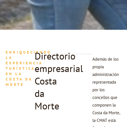
Directorio
ENRIQUECIENDO
LA
Además de los
EXPERIENCIA
empresarial
propia
TURÍSTICA
EN LA
administración
Costa
COSTA DA
representada
MORTE
da
por los
concellos que
Morte
componen la
Costa da Morte,
la CMAT está