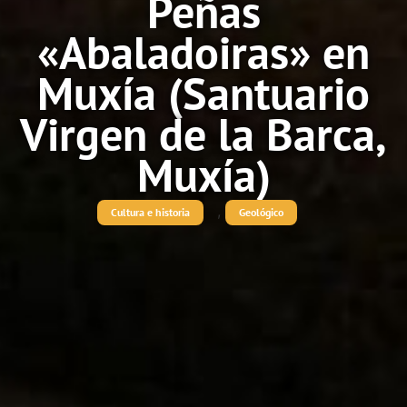
Peñas
«Abaladoiras» en
Muxía (Santuario
Virgen de la Barca,
Muxía)
,
Cultura e historia
Geológico