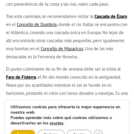
con panorámicas de la costa y las rías, valen cada paso.
Tras esta caminata, te recomendamos visitar la
Cascada de Ézaro
en el
Concello de Dumbría
, donde el río Xallas se encuentra con
el Atlántico, creando una cascada única en Europa. No lejos de
allí encontrarás otras cascadas más pequeñas, pero igualmente
muy bonitas en el
Concello de Mazaricos
. Una de las más
destacadas es la Fervenza de Noveira.
El punto culminante de tu fin de semana debe ser la visita al
Faro de Fisterra
, el fin del mundo conocido en la antigüedad.
Pasea por los acantilados mientras el sol se hunde en el
horizonte, pintando el cielo con tonos dorados y naranjas. Es una
experiencia que encapsula la magia de Costa da Morte.
Utilizamos cookies para ofrecerte la mejor experiencia en
nuestra web.
Para terminar tu fin de semana, disfruta de una cena en Fisterra
Puedes aprender más sobre qué cookies utilizamos o
o desplázate hasta
Muxía
.
Busca un restaurante donde se
desactivarlas en los
ajustes
.
escuche el mar. El
turismo gastronómico
combinado con el
Cerrar el banner 