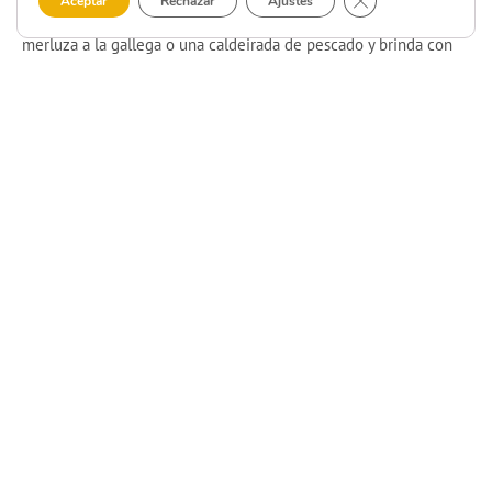
Aceptar
Rechazar
Ajustes
acústico puede hacer de tu cena un momento mágico. Prueba la
merluza a la gallega o una caldeirada de pescado y brinda con
un
buen vino por la experiencia vivida.
Descubre Costa da Morte:
un
fin de semana inolvidable
Costa da Morte es un destino que combina
historia, naturaleza y