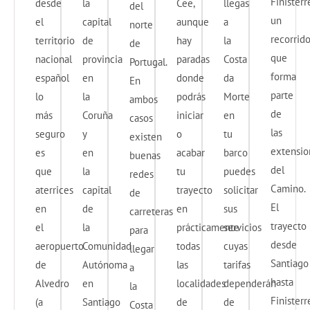
Finisterr
desde
la
Cee,
llegas
del
un
el
capital
aunque
a
norte
recorrid
territorio
de
hay
la
de
que
nacional
provincia
paradas
Costa
Portugal.
forma
español
en
donde
da
En
parte
lo
la
podrás
Morte
ambos
de
más
Coruña
iniciar
en
casos
las
seguro
y
o
tu
existen
extensio
es
en
acabar
barco
buenas
del
que
la
tu
puedes
redes
Camino.
aterrices
capital
trayecto
solicitar
de
El
en
de
en
sus
carreteras
trayecto
el
la
prácticamente
servicios
para
desde
aeropuerto
Comunidad
todas
cuyas
llegar
Santiago
de
Autónoma
las
tarifas
a
hasta
Alvedro
en
localidades
dependerán
la
Finisterr
(a
Santiago
de
de
Costa