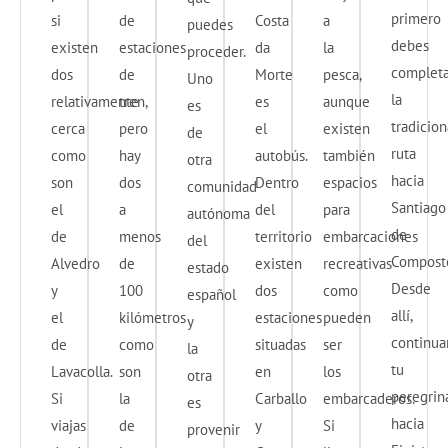
primero
si
de
Costa
a
puedes
debes
existen
estaciones
da
la
proceder.
completa
dos
de
Morte
pesca,
Uno
la
relativamente
tren,
es
aunque
es
tradicion
cerca
pero
el
existen
de
ruta
como
hay
autobús.
también
otra
hacia
son
dos
Dentro
espacios
comunidad
Santiago
el
a
del
para
autónoma
de
de
menos
territorio
embarcaciones
del
Composte
Alvedro
de
existen
recreativas
estado
Desde
y
100
dos
como
español
allí,
el
kilómetros
estaciones
pueden
y
continua
de
como
situadas
ser
la
tu
Lavacolla.
son
en
los
otra
peregrin
Si
la
Carballo
embarcaderos.
es
hacia
viajas
de
y
Si
provenir