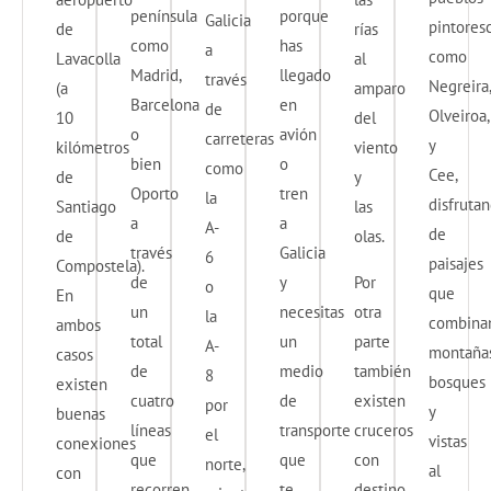
península
porque
Galicia
pintores
de
rías
como
has
a
como
Lavacolla
al
Madrid,
llegado
través
Negreira,
(a
amparo
Barcelona
en
de
Olveiroa,
10
del
o
avión
carreteras
y
kilómetros
viento
bien
o
como
Cee,
de
y
Oporto
tren
la
disfruta
Santiago
las
a
a
A-
de
de
olas.
través
Galicia
6
paisajes
Compostela).
de
y
Por
o
que
En
un
necesitas
otra
la
combina
ambos
total
un
parte
A-
montañas
casos
de
medio
también
8
bosques
existen
cuatro
de
existen
por
y
buenas
líneas
transporte
cruceros
el
vistas
conexiones
que
que
con
norte,
al
con
recorren
te
destino