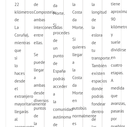
tiene
22
de
la
la
da
aproxim
kilómetros
Compostela,
Costa
longitud
Morte.
90
de
ambas
da
de
Si
kilómetr
La
interconectadas
Morte.
la
procedes
y
Coruña),
entre
eslora
Si
de
suele
mientras
ellas.
de
quieres
un
dividirse
que
tu
Se
llegar
punto
en
si
transporte.
puede
a
de
cuatro
lo
También
llegar
la
España
etapas.
haces
existen
a
Costa
podrás
A
desde
espacios
ambas
da
acceder
medida
el
donde
desde
Morte
a
que
extranjero
podrás
diversos
en
la
avanzas,
mayoritariamente
fondear
puntos
autobús
comunidad
pasarás
llegarás
dentro
de
normalmente
autónoma
por
al
de
la
es
de
pueblos
aeropuerto
las