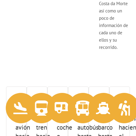
Costa da Morte
así como un
poco de
información de
cada uno de
ellos y su
recorrido.
En
En
En
En
En
Andan
avión
tren
coche
autobús
barco
hacie