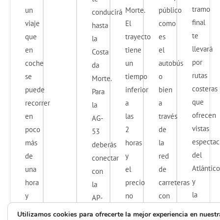
tramo
un
Morte.
público
conducirá
final
viaje
El
como
hasta
te
que
trayecto
es
la
llevará
en
tiene
el
Costa
por
coche
un
autobús
da
rutas
se
tiempo
o
Morte.
costeras
puede
inferior
bien
Para
que
recorrer
a
a
la
ofrecen
en
las
través
AG-
vistas
poco
2
de
53
espectac
más
horas
la
deberás
del
de
y
red
conectar
Atlántico
una
el
de
con
y
hora
precio
carreteras
la
la
y
no
con
AP-
áspera
para
supera
un
53
Utilizamos cookies para ofrecerte la mejor experiencia en nuestr