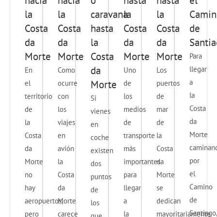
hacia
hacia
o
hasta
hasta
el
la
la
caravana
la
la
Camin
Costa
Costa
hasta
Costa
Costa
de
da
da
la
da
da
Santi
Morte
Morte
Costa
Morte
Morte
Para
da
llegar
En
Como
Uno
Los
a
Morte
el
ocurre
de
puertos
la
territorio
con
los
de
Si
Costa
de
los
medios
mar
vienes
da
la
viajes
de
de
en
Morte
Costa
en
transporte
la
coche
caminan
da
avión
más
Costa
existen
por
Morte
la
importantes
da
dos
el
no
Costa
para
Morte
puntos
Camino
hay
da
llegar
se
de
de
aeropuertos,
Morte
a
dedican
los
Santiago,
pero
carece
la
mayoritariamente
que