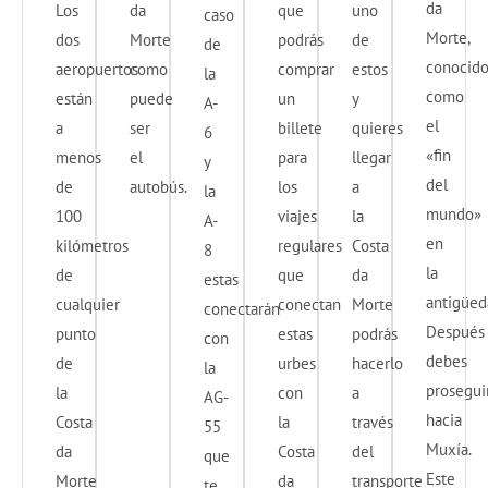
da
Los
da
que
uno
caso
Morte,
dos
Morte
podrás
de
de
conocid
aeropuertos
como
comprar
estos
la
como
están
puede
un
y
A-
el
a
ser
billete
quieres
6
«fin
menos
el
para
llegar
y
del
de
autobús.
los
a
la
mundo»
100
viajes
la
A-
en
kilómetros
regulares
Costa
8
la
de
que
da
estas
antigüed
cualquier
conectan
Morte
conectarán
Después
punto
estas
podrás
con
debes
de
urbes
hacerlo
la
prosegui
la
con
a
AG-
hacia
Costa
la
través
55
Muxía.
da
Costa
del
que
Este
Morte
da
transporte
te