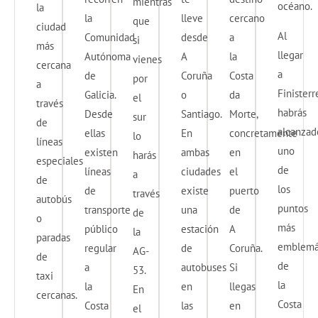
mientras
océano.
la
la
lleve
cercano
que
ciudad
Al
Comunidad
desde
a
si
más
llegar
Autónoma
A
la
vienes
cercana
a
de
Coruña
Costa
por
a
Finisterr
Galicia.
o
da
el
través
habrás
Desde
Santiago.
Morte,
sur
de
alcanzad
ellas
En
concretamente
lo
líneas
uno
existen
ambas
en
harás
especiales
de
líneas
ciudades
el
a
de
los
de
existe
puerto
través
autobús
puntos
transporte
una
de
de
o
más
público
estación
A
la
paradas
emblemá
regular
de
Coruña.
AG-
de
de
a
autobuses
Si
53.
taxi
la
la
en
llegas
En
cercanas.
Costa
Costa
las
en
el