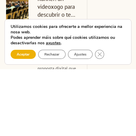
Carballo a nova
unidade
didáctica da...
Utilizamos cookies para ofrecerte a mellor experiencia na
nosa web.
A CMAT – Costa da
Podes aprender máis sobre qué cookies utilizamos ou
desactivarlas nos
axustes
.
Morte Asociación
Turística celebrou
Close GDPR Cooki
Aceptar
Rechazar
Ajustes
hoxe nas Escolas do
Xardín Agra de
Caldas, en Carballo, a
segunda ...