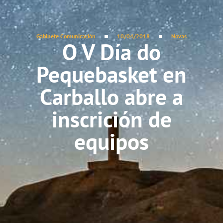
Gabinete Comunicación
10/04/2018
Novas
O V Día do
Pequebasket en
Carballo abre a
inscrición de
equipos