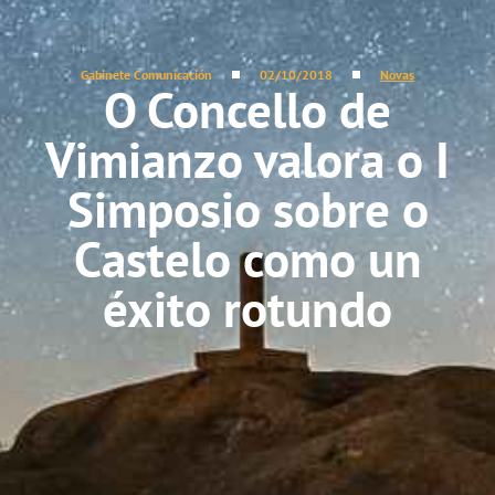
Gabinete Comunicación
02/10/2018
Novas
O Concello de
Vimianzo valora o I
Simposio sobre o
Castelo como un
éxito rotundo