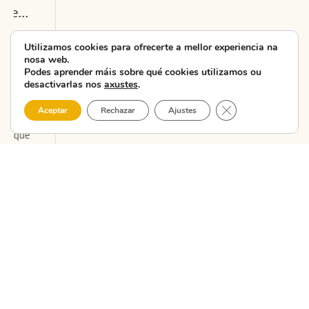
unidade
didáctica da...
Utilizamos cookies para ofrecerte a mellor experiencia na
nosa web.
A CMAT – Costa da
Podes aprender máis sobre qué cookies utilizamos ou
Morte Asociación
desactivarlas nos
axustes
.
Turística celebrou
Close GDPR Cooki
Aceptar
Rechazar
Ajustes
hoxe nas Escolas do
Xardín Agra de
Caldas, en Carballo, a
segunda ...