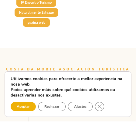
IV Encontro Turismo
Naturalmente Salvaxe
paxina web
COSTA DA MORTE ASOCIACIÓN TURÍSTICA
AO DÍA
Utilizamos cookies para ofrecerte a mellor experiencia na
nosa web.
Últimas noticias
Podes aprender máis sobre qué cookies utilizamos ou
desactivarlas nos
axustes
.
Close GDPR Cooki
Aceptar
Rechazar
Ajustes
A CMAT
presenta en
Carballo a nova
unidade