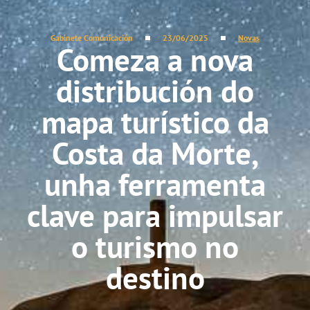
Gabinete Comunicación
23/06/2025
Novas
Comeza a nova
distribución do
mapa turístico da
Costa da Morte,
unha ferramenta
clave para impulsar
o turismo no
destino