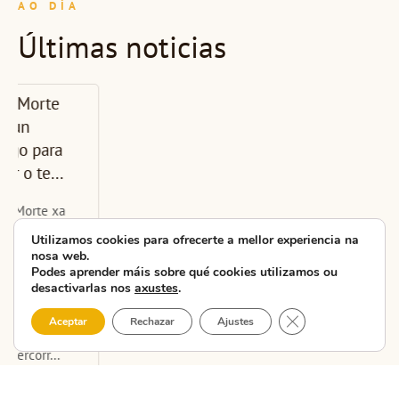
AO DÍA
Últimas noticias
A CMAT
presenta en
Carballo a nova
unidade
didáctica da...
A CMAT – Costa da
Utilizamos cookies para ofrecerte a mellor experiencia na
nosa web.
Morte Asociación
Podes aprender máis sobre qué cookies utilizamos ou
Turística celebrou
desactivarlas nos
axustes
.
hoxe nas Escolas do
Close GDPR Cooki
Aceptar
Rechazar
Ajustes
Xardín Agra de
Caldas, en Carballo, a
segunda ...