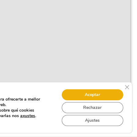
Clos
Aceptar
ra ofrecerte a mellor
eb.
Rechazar
sobre qué cookies
varlas nos
axustes
.
Ajustes