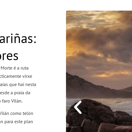
ariñas:
ores
 Morte é a ruta
cticamente virxe
aias que hai nesta
esde a praia da
 faro Vilán.
Vilán como telón
án para este plan