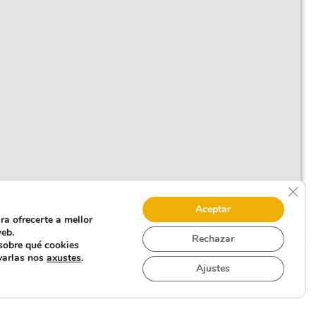
Clos
Aceptar
ra ofrecerte a mellor
eb.
Rechazar
sobre qué cookies
varlas nos
axustes
.
Ajustes