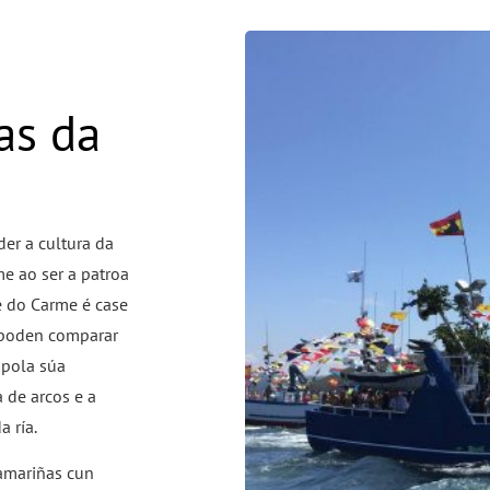
as da
er a cultura da
me ao ser a patroa
xe do Carme é case
 poden comparar
 pola súa
 de arcos e a
a ría.
Camariñas cun