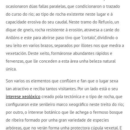
ocasionaron dúas fallas paralelas, que condicionaron o trazado
do curso do río; ao tipo de rocha existente neste lugar e á
capacidade erosiva do seu caudal. Neste tramo do Refuxio, un
dique de gneis, rocha resistente á erosión, atravesa a canle do
Anllóns e este para abrirse paso tivo que “cortalo”, dividindo o
seu leito en varios brazos, separados por illotes nos que medra a
vexetación. Deste xeito, formáronse abundantes rápidos e
fervenzas, que lle conceden a esta área unha beleza natural
única.
Son varios os elementos que conflúen e fan que o lugar sexa
tan atractivo e reciba tantos visitantes. Por un lado está o seu
interese xeolóxico
creado pola tectónica e o tipo de rocha, que
configuraron este senlleiro marco xeográfico neste treito do río;
por outro, o interese botánico que lle achega o fermoso bosque
de ribeira formado por unha gran variedade de especies
arbóreas, que no verán forma unha protectora cúpula vexetal. E