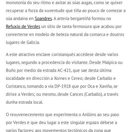
monotonía do seu ritmo e axitar as súas augas, como se quixer
recuperar a forza da xuventude que tiña ao pouco de comezar a
súa andaina en
Soandres
. A arteria bergantiñá formou no
Refuxio de Verdes
un sitio de tanta fermosura que acabou por
converterse en modelo de beleza natural da comarca e doutros
lugares de Galicia.
A este atractivo enclave coristanqués accédese desde varios
lugares, segundo a procedencia do visitante. Desde Malpica ou
Buño por medio da estrada AC-421, que sae desta última
localidade en dirección a Xornes e Cereo; desde Carballo e
Coristanco, tomando a vía DP-1918 que por Oca e Xaviña, se
dirixe a Verdes; ou mesmo, desde Cances (Carballo), a través
dunha estrada local.
O rexuvenecemento que experimenta o Anllóns ao seu paso
por Verdes e que deu lugar a este singular espazo débese a
varios factores: aos movementos tectónicos da zona que