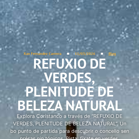
Xan Fernandez Carrerra
11/03/2026
Blog
REFUXIO DE
VERDES,
PLENITUDE DE
BELEZA NATURAL
Explora Coristanco a través de “REFUXIO DE
VERDES, PLENITUDE DE BELEZA NATURAL”. Un
bo punto de partida para descubrir o concello sen
présas nin tópicos. Pista: fíxate en verdes.