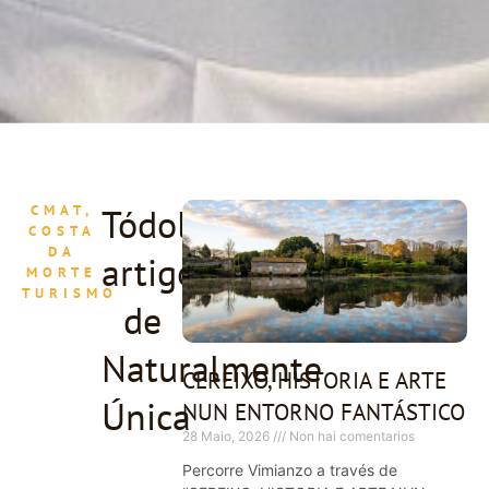
Tódolos
CMAT,
COSTA
DA
artigos
MORTE
TURISMO
de
Naturalmente
CEREIXO, HISTORIA E ARTE
Única
NUN ENTORNO FANTÁSTICO
28 Maio, 2026
Non hai comentarios
Percorre Vimianzo a través de