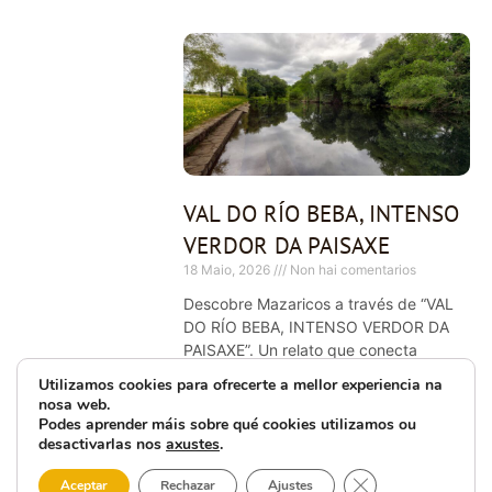
VAL DO RÍO BEBA, INTENSO
VERDOR DA PAISAXE
18 Maio, 2026
Non hai comentarios
Descobre Mazaricos a través de “VAL
DO RÍO BEBA, INTENSO VERDOR DA
PAISAXE”. Un relato que conecta
historia e costa, tal e como se vive
Utilizamos cookies para ofrecerte a mellor experiencia na
desde dentro. Pista: fíxate en intenso.
nosa web.
Podes aprender máis sobre qué cookies utilizamos ou
desactivarlas nos
axustes
.
Close GDPR Cooki
Aceptar
Rechazar
Ajustes