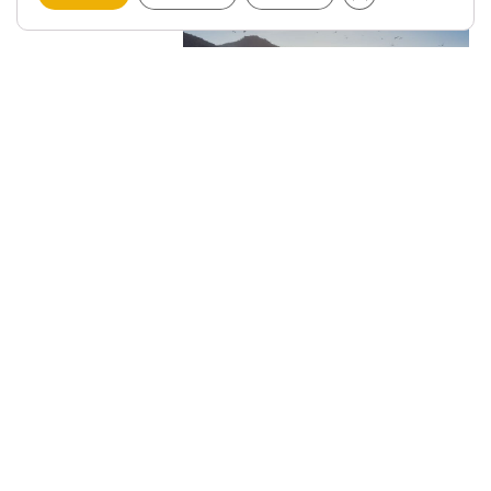
LAGOA E PRAIA DE TRABA,
NATUREZA EN ESTADO
PURO
16 Maio, 2026
Non hai comentarios
Entende Laxe a través de “LAGOA E
PRAIA DE TRABA, NATUREZA EN
ESTADO PURO”. Comeza por este
capítulo e entenderás mellor o territorio
antes de visitalo. Pista: fíxate en playa.