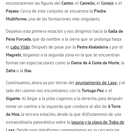
encontraremos las figuras del
Cantor
, el
Camello
, el
Conejo
o el
Payaso
. Cerca de este conjunto se encuentra la
Piedra
Multiforme
, una de las formaciones más singulares.
Dejamos esta primera estación y nos dirigimos hacia la
Galla de
Pena Forcada
, que da nombre a la sierra que se prolonga hasta
el
cabo Vilán
. Después de pasar por la
Pedra Abaladoira
y por el
Magrebí
, llegamos a la segunda zona en la que se encuentran
formas tan espectaculares como la
Dama de A Costa da Morte
, la
Zafra
o la
Osa
.
Continuamos, ahora ya por tierras del
ayuntamiento de Laxe
, y al
lado del camino nos encontramos con la
Tortuga-Pez
o el
Gigante
. Al llegar a la pista cogemos a la derecha, para después
tomar un camino a la izquierda que conduce al alto de
A Torre
da Moa
, la tercera estación, desde la que disfrutaremos de una
extraordinaria panorámica sobre la
laguna y la playa de Traba de
Laxe
. Desde esta plataforma contemplamos en la cercanía las