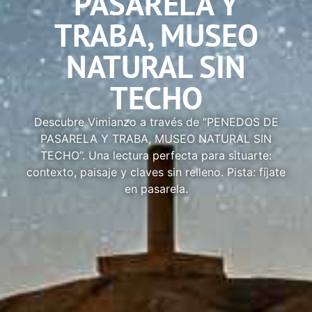
PASARELA Y
TRABA, MUSEO
NATURAL SIN
TECHO
Descubre Vimianzo a través de “PENEDOS DE
PASARELA Y TRABA, MUSEO NATURAL SIN
TECHO”. Una lectura perfecta para situarte:
contexto, paisaje y claves sin relleno. Pista: fíjate
en pasarela.