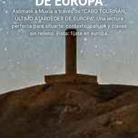
DE EUROPA
Asómate a Muxía a través de “CABO TOURIÑÁN,
ÚLTIMO ATARDECER DE EUROPA”. Una lectura
perfecta para situarte: contexto, paisaje y claves
sin relleno. Pista: fíjate en europa.