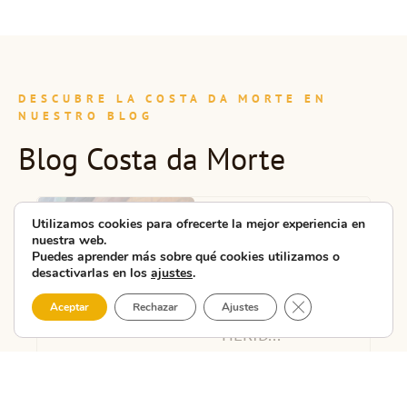
DESCUBRE LA COSTA DA MORTE EN
NUESTRO BLOG
Blog Costa da Morte
DERRIBANDO
Utilizamos cookies para ofrecerte la mejor experiencia en
MUROS CON
nuestra web.
Puedes aprender más sobre qué cookies utilizamos o
PINTURA,
desactivarlas en los
ajustes
.
PROYECTO
Cerrar el banner 
PARA CURAR
Aceptar
Rechazar
Ajustes
HERID...
La villa de Carballo
se formó en la