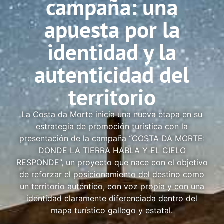
campaña: una
apuesta por la
identidad y la
autenticidad del
territorio
La Costa da Morte inicia una nueva etapa en su
estrategia de promoción turística con la
presentación de la campaña “COSTA DA MORTE:
DONDE LA TIERRA HABLA Y EL CIELO
RESPONDE”, un proyecto que nace con el objetivo
de reforzar el posicionamiento del destino como
un territorio auténtico, con voz propia y con una
identidad claramente diferenciada dentro del
mapa turístico gallego y estatal.