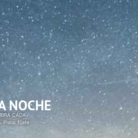
DA NOCHE
UMBRA CADA
Pista: fíjate