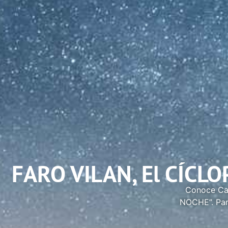
FARO VILAN, El CÍC
Conoce Ca
NOCHE”. Para