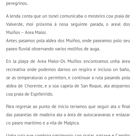
peregrinos.
A lenda conta que un túnel comunicaba o mosteiro coa praia de
Valverde, moi próxima á nosa seguinte parada, o areal dos
Muíños – Area Maior.
Antes pasamos pola aldea dos Muíños, onde paseamos polo seu
paseo fluvial observando varios moliños de auga.
En la playa de Area Maior-Os Muíños encontramos unha área
recreativa onde podemos darnos un respiro e incluso un baño,
se as temperaturas o permiten, e continuar a ruta pasando pola
aldea de Chorente, e a súa capela de San Roque, ata atoparnos
coa praia de Espiñeirido.
Para regresar ao punto de inicio teríamos que seguir ata o final
das pasarelas de madeira ata a área de autocaravanas e enlazar
co paseo marítimo e a vila de Malpica.
Unha ruta que combina patrimonio con praias, paisaxe e Camiño