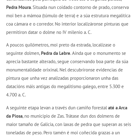
Pedra Moura
. Situada nun coidado contorno de prado, conserva
moi ben a mámoa (túmulo de terra) e a súa estrutura megalítica
coa cámara e o corredor. No interior localizáronse pinturas que
permitiron datar o dolme no IV milenio a. C.
A poucos quilómetros, moi preto da estrada, localízase o
seguinte dolmen,
Pedra da Lebre
. Aínda que o monumento se
aprecia bastante alterado, segue conservando boa parte da súa
monumentalidade orixinal. Nel descubríronse evidencias de
pintura que unha vez analizadas proporcionaron unha das
datacións máis antigas do megalitismo galego, entre 5.300 e
4.700 a. C.
A seguinte etapa levan a través dun camiño forestal
até a Arca
da Piosa
, no municipio de Zas. Trátase dun dos dolmens de
maior tamaño de Galicia, con laxas de pedra que superan as seis
toneladas de peso. Pero tamén é moi coñecida grazas a un