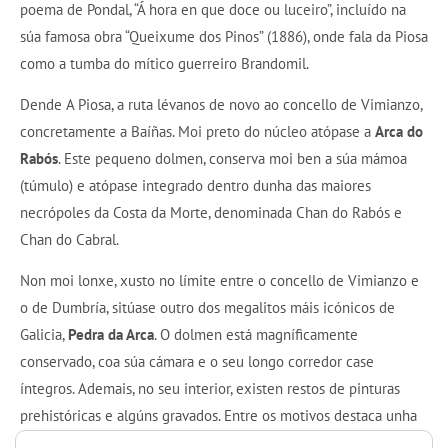
poema de Pondal, “Á hora en que doce ou luceiro”, incluído na
súa famosa obra “Queixume dos Pinos” (1886), onde fala da Piosa
como a tumba do mítico guerreiro Brandomil.
Dende A Piosa, a ruta lévanos de novo ao concello de Vimianzo,
concretamente a Baíñas. Moi preto do núcleo atópase a
Arca do
Rabós
. Este pequeno dolmen, conserva moi ben a súa mámoa
(túmulo) e atópase integrado dentro dunha das maiores
necrópoles da Costa da Morte, denominada Chan do Rabós e
Chan do Cabral.
Non moi lonxe, xusto no límite entre o concello de Vimianzo e
o de Dumbría, sitúase outro dos megalitos máis icónicos de
Galicia,
Pedra da Arca
. O dolmen está magníficamente
conservado, coa súa cámara e o seu longo corredor case
íntegros. Ademais, no seu interior, existen restos de pinturas
prehistóricas e algúns gravados. Entre os motivos destaca unha
curiosa figura denominada “The Thing” pola arqueóloga