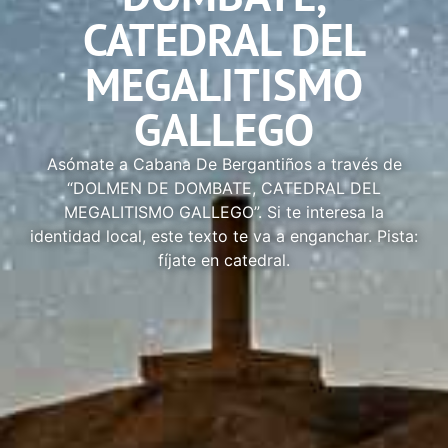
CATEDRAL DEL
MEGALITISMO
GALLEGO
Asómate a Cabana De Bergantiños a través de
“DOLMEN DE DOMBATE, CATEDRAL DEL
MEGALITISMO GALLEGO”. Si te interesa la
identidad local, este texto te va a enganchar. Pista:
fíjate en catedral.