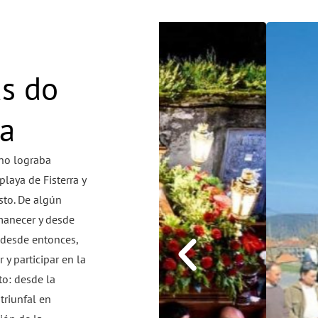
as do
ra
 no lograba
playa de Fisterra y
sto. De algún
rmanecer y desde
 desde entonces,
 y participar en la
to: desde la
triunfal en