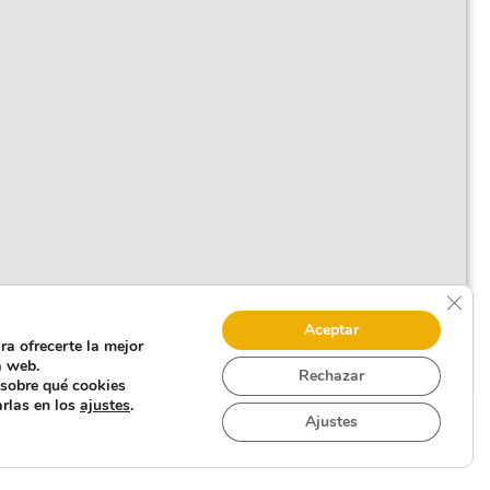
Cerr
Aceptar
ra ofrecerte la mejor
a web.
Rechazar
sobre qué cookies
arlas en los
ajustes
.
Ajustes