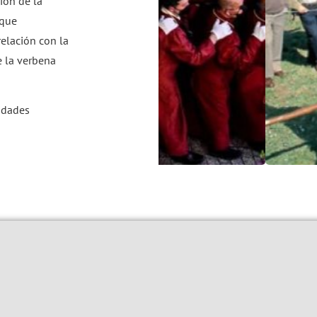
ción de la
 que
relación con la
e la verbena
lidades