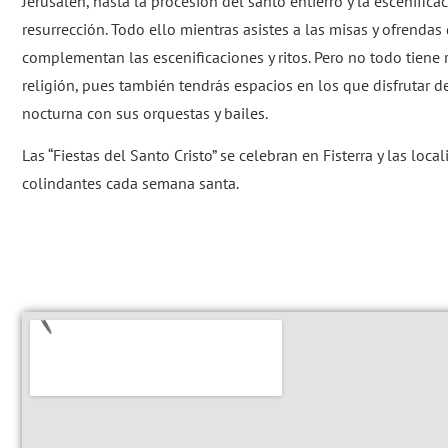
Jerusalén, hasta la procesión del santo entierro y la escenifica
resurrección. Todo ello mientras asistes a las misas y ofrendas
complementan las escenificaciones y ritos. Pero no todo tiene 
religión, pues también tendrás espacios en los que disfrutar d
nocturna con sus orquestas y bailes.
Las “Fiestas del Santo Cristo” se celebran en Fisterra y las loca
colindantes cada semana santa.