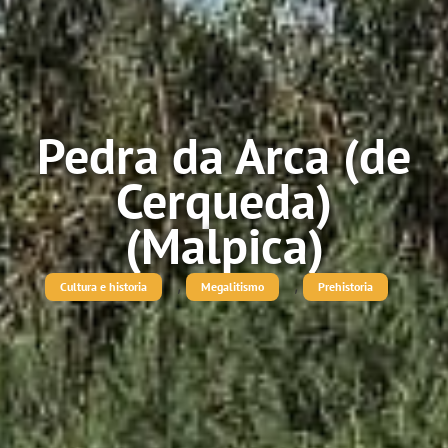
Pedra da Arca (de
Cerqueda)
(Malpica)
,
,
Cultura e historia
Megalitismo
Prehistoria