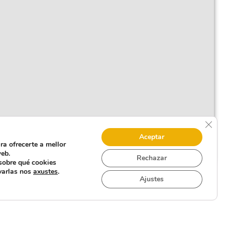
Clos
Aceptar
ra ofrecerte a mellor
eb.
Rechazar
sobre qué cookies
varlas nos
axustes
.
Ajustes