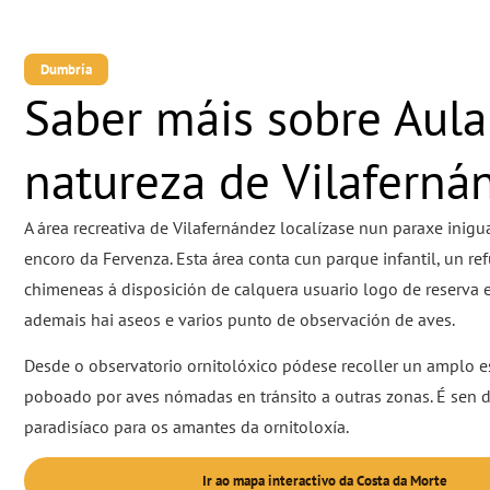
Dumbría
Saber máis sobre Aula
natureza de Vilaferná
A área recreativa de Vilafernández localízase nun paraxe inigu
encoro da Fervenza. Esta área conta cun parque infantil, un re
chimeneas á disposición de calquera usuario logo de reserva e
ademais hai aseos e varios punto de observación de aves.
Desde o observatorio ornitolóxico pódese recoller un amplo e
poboado por aves nómadas en tránsito a outras zonas. É sen 
paradisíaco para os amantes da ornitoloxía.
Ir ao mapa interactivo da Costa da Morte