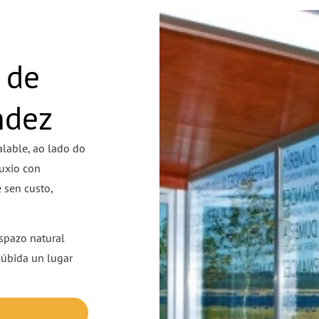
 de
ndez
alable, ao lado do
fuxio con
 sen custo,
spazo natural
dúbida un lugar