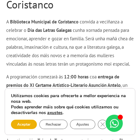
Coristanco
A
Biblioteca Municipal de Coristanco
convida a veciñanza a
celebrar o
Día das Letras Galegas
cunha xornada pensada para
emocionar, aprender e gozar en familia. Será unha mañá chea de
palabras, imaxinación e cultura, na que a literatura galega, a
creatividade dos máis novos e a memoria das mulleres
vinculadas ás nosas letras terán un protagonismo moi especial.
A programación comezará ás
12:00 horas
coa
entrega de
premios do XI Certame Artístico-Literario Asunción Antelo
, un
momento para recoñecer o esforzo, a sensibilidade e o talento
Utilizamos cookies para ofrecerte a mellor experiencia na
nosa web.
das nenas, nenos, mozos e mozas participantes. Este certame
Podes aprender máis sobre qué cookies utilizamos ou
mantén viva a palabra, a arte e o legado de
Asunción Antelo
desactivarlas nos
axustes
.
Suárez
, reforzando o valor da creación cultural desde as
Close GDPR Cooki
Aceptar
Rechazar
Ajustes
primeiras idades.