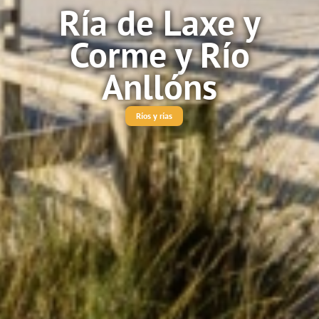
Ría de Laxe y
Corme y Río
Anllóns
Ríos y rías