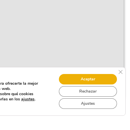
Cerr
Aceptar
ra ofrecerte la mejor
a web.
Rechazar
sobre qué cookies
arlas en los
ajustes
.
Ajustes