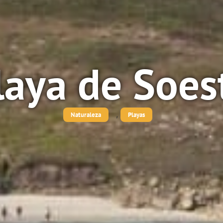
laya de Soes
,
Naturaleza
Playas