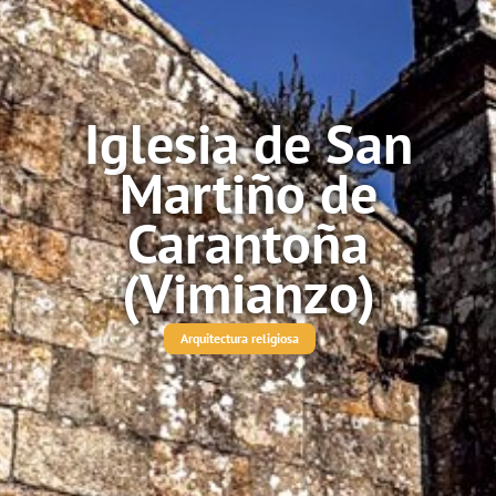
Iglesia de San
Martiño de
Carantoña
(Vimianzo)
Arquitectura religiosa