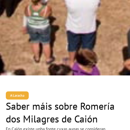
A Laracha
Saber máis sobre Romería
dos Milagres de Caión
En Caión existe unha fonte cuxas augas se consideran