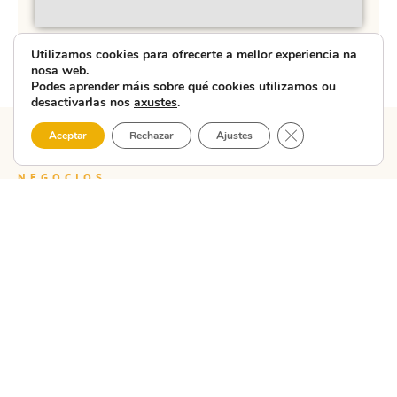
Utilizamos cookies para ofrecerte a mellor experiencia na
nosa web.
Podes aprender máis sobre qué cookies utilizamos ou
desactivarlas nos
axustes
.
Close GDPR Cooki
Aceptar
Rechazar
Ajustes
Outras
NEGOCIOS
E
ALBERGAN
HOSTALARÍA
empresas
– Rent a
NA
COSTA
Car
en
DA
MORTE
Ver
Carballo
"ALBERGAN
– Rent a
Car"