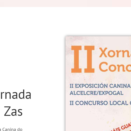
ornada
 Zas
a Canina do