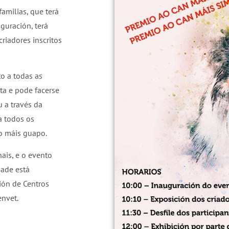
amilias, que terá
uguración, terá
riadores inscritos
to a todas as
íta e pode facerse
 a través da
a todos os
 o máis guapo.
ais, e o evento
dade está
ión de Centros
envet.