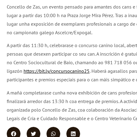
Concello de Zas, un evento pensado para amantes dos cans e f
lugar a partir das 10:00 h na Praza Jorge Mira Pérez. Tras a ina
lugar unha exposición de exemplares profesionais a cargo de c
no campionato galego Ascelcre/Expogal.
A partir das 11:30 h, celebrarase o concurso canino local, aber
persoas que desexen participar co seu can. A inscrición é gratu
no Centro Sociocultural de Baio, chamando ao 981 718 056 ou
ligazón
https://bit.ly/concursocanino25
. Haberá agasallos par
participantes e premios especiais para o can máis simpático e
A mañá completarase cunha nova exhibición de cans profesion
finalizará arredor das 13:30 h coa entrega de premios. A activi
organizada polo Concello de Zas, coa colaboración da Asociac
Legais de Cría e Cuidado Responsable e o Centro Veterinario C