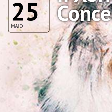
25
Conce
MAIO