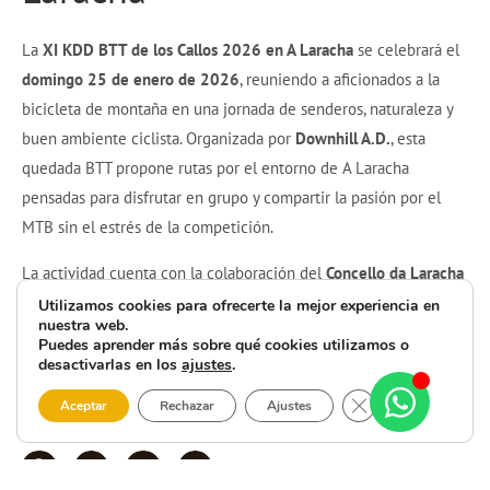
La
XI KDD BTT de los Callos 2026 en A Laracha
se celebrará el
domingo 25 de enero de 2026
, reuniendo a aficionados a la
bicicleta de montaña en una jornada de senderos, naturaleza y
buen ambiente ciclista. Organizada por
Downhill A.D.
, esta
quedada BTT propone rutas por el entorno de A Laracha
pensadas para disfrutar en grupo y compartir la pasión por el
MTB sin el estrés de la competición.
La actividad cuenta con la colaboración del
Concello da Laracha
y de la
Deputación da Coruña
, y toda la
información e
Utilizamos cookies para ofrecerte la mejor experiencia en
nuestra web.
inscripciones
están disponibles en
ccnorte.com
y en el código
Puedes aprender más sobre qué cookies utilizamos o
QR del cartel. Si te gusta la BTT y quieres empezar el año con
desactivarlas en los
ajustes
.
una experiencia diferente, de compañerismo y deporte al aire
Cerrar el banner 
Aceptar
Rechazar
Ajustes
libre, apúntate a la
XI KDD BTT de los Callos 2026 en A Laracha
.