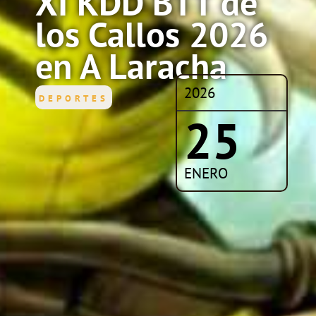
XI KDD BTT de
los Callos 2026
en A Laracha
2026
DEPORTES
25
ENERO