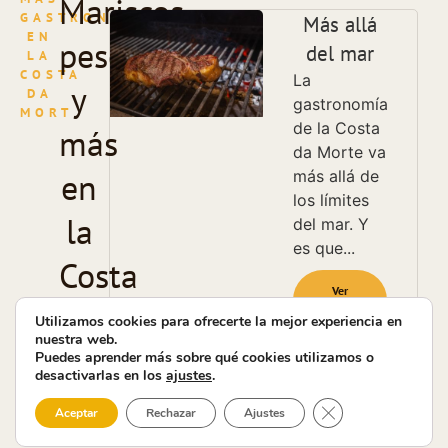
Mariscos,
GASTRONOMÍA
Más allá
EN
pescados
del mar
LA
COSTA
La
y
DA
gastronomía
MORT
de la Costa
más
da Morte va
en
más allá de
los límites
la
del mar. Y
es que...
Costa
Ver
"Más
da
allá
Utilizamos cookies para ofrecerte la mejor experiencia en
del
nuestra web.
mar"
Morte
Puedes aprender más sobre qué cookies utilizamos o
desactivarlas en los
ajustes
.
Cerrar el banner 
Aceptar
Rechazar
Ajustes