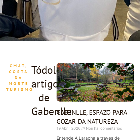
Tódolos
CMAT,
COSTA
DA
artigos
MORTE
TURISMO
de
Gabenlle
GABENLLE, ESPAZO PARA
GOZAR DA NATUREZA
19 Abril, 2026
Non hai comentarios
Entende A Laracha a través de