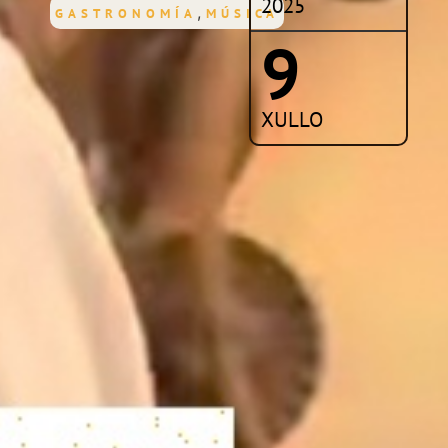
2025
,
GASTRONOMÍA
MÚSICA
9
XULLO