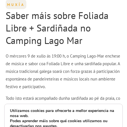
MUXÍA
Saber máis sobre Foliada
Libre + Sardiñada no
Camping Lago Mar
O mércores 9 de xullo ás 19:00 h, o Camping Lago-Mar enchese
de música e sabor coa Foliada Libre e unha sardiñada popular. A
música tradicional galega soará con forza grazas á participación
espontánea de pandeireteiras e músicos locais nun ambiente
festivo e participativo.
Todo isto estará acompañado dunha sardiñada ao pé da praia, co
Atlántico como testemuña, para celebrar xuntos a nosa cultura e
Utilizamos cookies para ofrecerte a mellor experiencia na
gastronomía.
nosa web.
Podes aprender máis sobre qué cookies utilizamos ou
desactivarlas nos
axustes
.