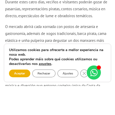
Durante estes catro días, veciños e visitantes poderán gozar de
pasarrúas, representacións piratas, contos corsarios, música en
directo, espectáculos de lume e obradoiros temáticos.
O mercado abrirá cada xornada con postos de artesanía e
gastronomía, ademais de xogos tradicionais, barca pirata, cama
elástica e unha pulpeira para degustar un dos manxares máis
típicos de Galicia. Non faltarán as actuacións de “Piratas de
Utilizamos cookies para ofrecerte a mellor experiencia na
Turdión” e as melodías corsarias que poñerán ritmo ás tardes e
nosa web.
Podes aprender máis sobre qué cookies utilizamos ou
noites malpicanas.
desactivarlas nos
axustes
.
Un evento perfecto para vivir a tradición mariñeira, pensado
Close GDPR Cooki
Aceptar
Rechazar
Ajustes
para toda a familia e con actividades que mesturan historia,
música e diversión nun entorno costeiro único da Costa da
Morte.