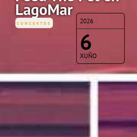
LagoMar
2026
CONCERTOS
6
XUÑO