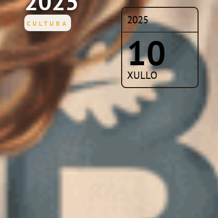
2025
2025
CULTURA
10
XULLO