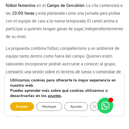
fútbol femenino
en el
Campo de Corcubión
. La cita comenzará a
las
20:00 horas
y está planteada como una jornada para probar
con el equipo de cara a la nueva temporada. El cartel anima a
participar a quienes tengan ganas de jugar, independientemente
de su nivel.
La propuesta combina fútbol, compañerismo y un ambiente de
equipo tanto dentro como fuera del campo. Quienes estén
valorando incorporarse podrán acercarse a conocer al grupo,
compartir una sesión sobre el terreno de juego y comprobar de
primera mano la dinámica de esta convocatoria. No se indican
Utilizamos cookies para ofrecerte la mejor experiencia en
nuestra web.
requisitos de edad, precio, inscripción previa ni duración
Puedes aprender más sobre qué cookies utilizamos o
concreta de la actividad.
desactivarlas en los
ajustes
.
Cerrar el banner 
Las personas interesadas pueden acudir directamente en la
Aceptar
Rechazar
Ajustes
fecha y hora anunciadas. El cartel señala que, en caso de dudas,
es posible escribir por mensaje directo a la organización. La