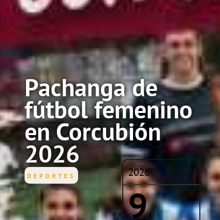
Pachanga de
fútbol femenino
en Corcubión
2026
2026
DEPORTES
9