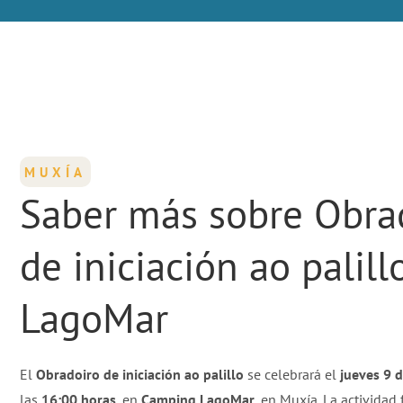
MUXÍA
Saber más sobre Obra
de iniciación ao palill
LagoMar
El
Obradoiro de iniciación ao palillo
se celebrará el
jueves 9 d
las
16:00 horas
, en
Camping LagoMar
, en Muxía. La actividad