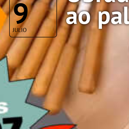
9
ao pa
JULIO