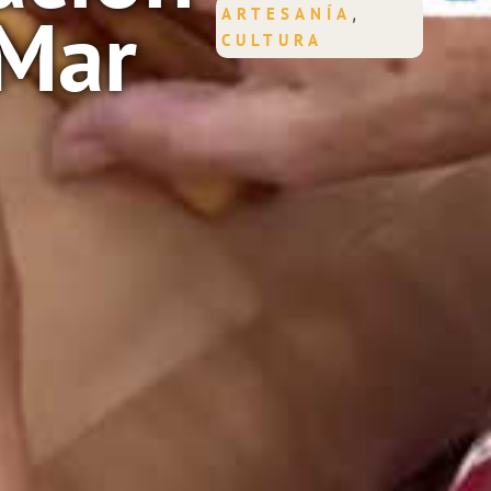
oMar
,
ARTESANÍA
CULTURA