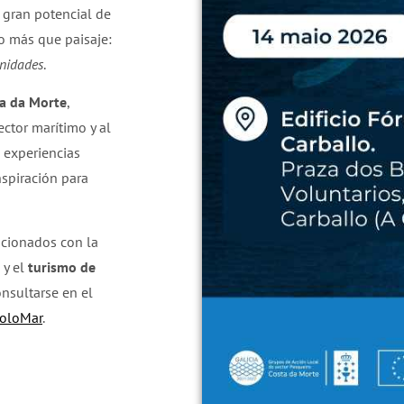
l gran potencial de
ho más que paisaje:
unidades
.
a da Morte
,
ector marítimo y al
a experiencias
nspiración para
acionados con la
y el
turismo de
nsultarse en el
PoloMar
.