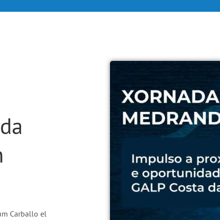
ada
n
um Carballo el