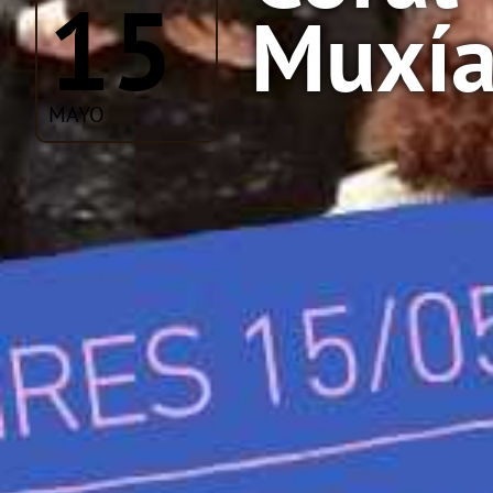
15
Muxí
MAYO