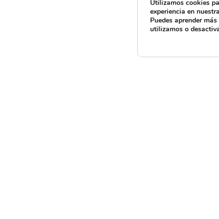
Utilizamos cookies pa
experiencia en nuestr
La Xunta Direct
Puedes aprender más 
entregar este r
utilizamos o desactiv
la IV edición de
de la Costa da 