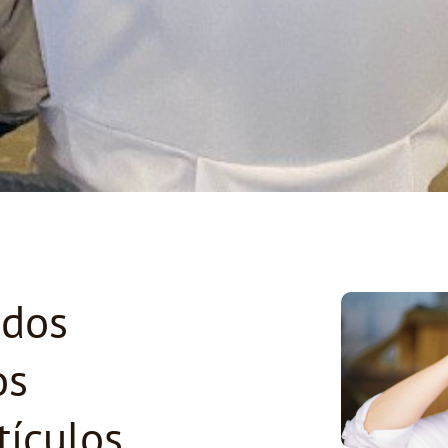
odos
os
tículos