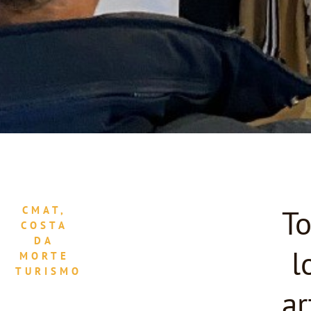
T
CMAT,
COSTA
DA
l
MORTE
TURISMO
ar