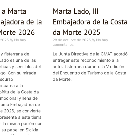
a a Marta
Marta Lado, III
ajadora de la
Embajadora de la Costa
Morte 2026
da Morte 2025
e 2025
No hay
28 de octubre de 2025
No hay
comentarios
 y fisterrana de
La Junta Directiva de la CMAT acordó
Lado es una de las
entregar este reconocimiento a la
ticas y sensibles del
actriz fisterrana durante la V edición
lego. Con su mirada
del Encuentro de Turismo de la Costa
iscurso
da Morte.
ncarna a la
píritu de la Costa da
emocional y llena de
 como Embajadora de
te 2026, se convierte
presenta a esta tierra
n la misma pasión con
ó su papel en Sicixia