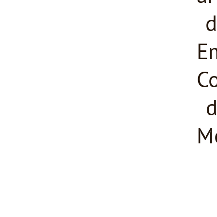
d
E
Co
d
M