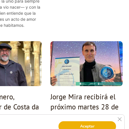
 la unió para siempre
 la vio nacer— y con la
ien entiende que la
 es un acto de amor
ue habitamos.
mero,
Jorge Mira recibirá el
 de Costa da
próximo martes 28 de
noviembre el premio
Cerr
e 2024
No hay
Embajador de la Costa
Aceptar