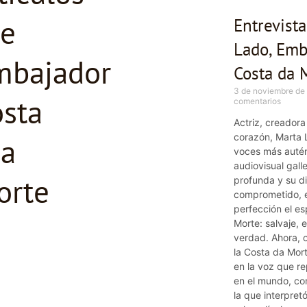
e
Entrevist
Lado, Emb
mbajador
Costa da 
3 de noviembre d
sta
comentarios
Actriz, creadora
corazón, Marta 
a
voces más autén
audiovisual gal
orte
profunda y su d
comprometido, e
perfección el es
Morte: salvaje, 
verdad. Ahora,
la Costa da Mor
en la voz que re
en el mundo, co
la que interpret