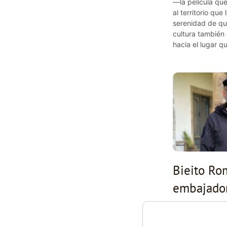
—la película que
al territorio que
serenidad de qu
cultura también
hacia el lugar q
Bieito Ro
embajador
Morte
11 de noviembre d
comentarios