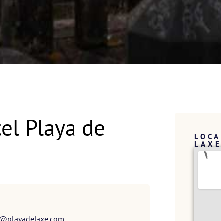
el Playa de
LOCA
LAX
l@playadelaxe.com