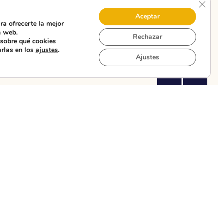
Cerr
Zurich
Furna
Col
Aceptar
ra ofrecerte la mejor
S.
a web.
Ver
Ve
Rechazar
"Restaurante
"Isl
sobre qué cookies
Coop.
Zurich"
Coliv
arlas en los
ajustes
.
Ajustes
Galega
Xuveni
Ver "A
Furna S.
Coop.
Galega
Xuvenil"